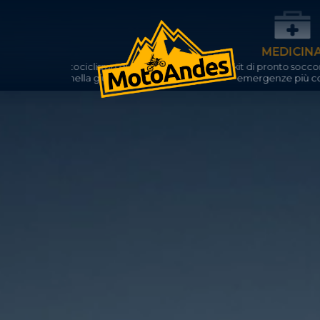
MEDICINA
clismo di
Abbiamo un kit di pronto soccorso per affrontare l
a giungla.
emergenze più comuni.