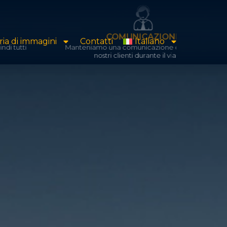
COMUNICAZIONE
ria di immagini
Contatti
Italiano
Manteniamo una comunicazione costante con i
Disp
nostri clienti durante il viaggio.