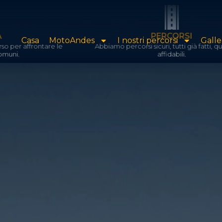
PERCORSI
Casa
MotoAndes
I nostri percorsi
Galle
e
Abbiamo percorsi sicuri, tutti già fatti, quindi tutti
affidabili.