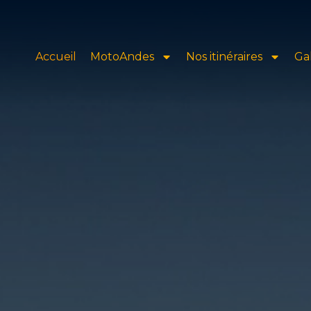
Accueil
MotoAndes
Nos itinéraires
Ga